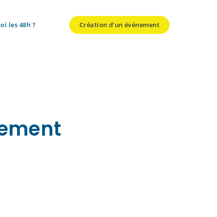
oi les 48h ?
Création d’un événement
ement